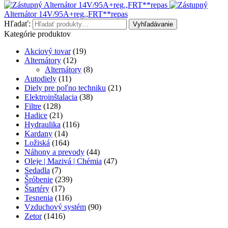
Alternátor 14V/95A+reg.,FRT**repas
Alternátor 14V/95A+reg.,FRT**repas
Hľadať:
Vyhľadávanie
Kategórie produktov
Akciový tovar
(19)
Alternátory
(12)
Alternátory
(8)
Autodiely
(11)
Diely pre poľno techniku
(21)
Elektroinštalacia
(38)
Filtre
(128)
Hadice
(21)
Hydraulika
(116)
Kardany
(14)
Ložiská
(164)
Náhony a prevody
(44)
Oleje | Mazivá | Chémia
(47)
Sedadla
(7)
Šróbenie
(239)
Štartéry
(17)
Tesnenia
(116)
Vzduchový systém
(90)
Zetor
(1416)