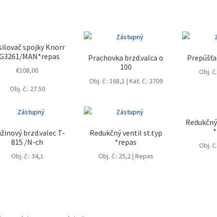
ilovač spojky Knorr
G3261/MAN*repas
Prachovka brzd.valca o
Prepúšťac
100
€
108,00
Obj. č
Obj. č.: 168,1 | Kat. č.: 2709
Obj. č.: 27.50
Redukčný
*
žinový brzd.valec T-
Redukčný ventil st.typ
815 /N-ch
*repas
Obj. č
Obj. č.: 34,1
Obj. č.: 25,2 | Repas