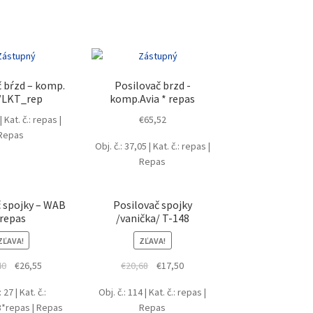
č bŕzd – komp.
Posilovač brzd -
/LKT_rep
komp.Avia * repas
 | Kat. č.: repas |
€
65,52
Repas
Obj. č.: 37,05 | Kat. č.: repas |
Repas
č spojky – WAB
Posilovač spojky
repas
/vanička/ T-148
ZĽAVA!
ZĽAVA!
Original
Current
Original
Current
40
€
26,55
€
20,68
€
17,50
price
price
price
price
: 27 | Kat. č.:
Obj. č.: 114 | Kat. č.: repas |
was:
is:
was:
is:
*repas | Repas
Repas
€35,40.
€26,55.
€20,68.
€17,50.