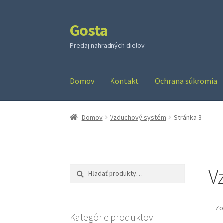
Gosta
Preskočiť
Preskočiť
na
na
Predaj nahradných dielov
navigáciu
obsah
Domov
Kontakt
Ochrana súkromia
Domov
Vzduchový systém
Stránka 3
V
Hľadať:
Vyhľadávanie
Zo
Kategórie produktov