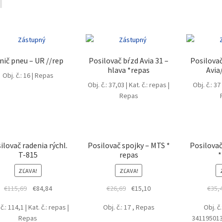
nič pneu – UR //rep
Posilovač bŕzd Avia 31 –
Posilova
hlava *repas
Avia
Obj. č.: 16 | Repas
Obj. č.: 37,03 | Kat. č.: repas |
Obj. č.: 37
Repas
ilovač radenia rýchl.
Posilovač spojky – MTS *
Posilova
T-815
repas
*
ZĽAVA!
ZĽAVA!
Original
Current
Original
Current
€
115,69
€
84,84
€
26,69
€
15,10
€
35,
price
price
price
price
č.: 114,1 | Kat. č.: repas |
Obj. č.: 17 , Repas
Obj. č.
was:
is:
was:
is:
Repas
341195013
€115,69.
€84,84.
€26,69.
€15,10.