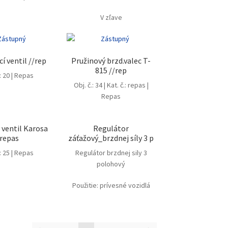
V zľave
í ventil //rep
Pružinový brzd.valec T-
815 //rep
.: 20 | Repas
Obj. č.: 34 | Kat. č.: repas |
Repas
 ventil Karosa
Regulátor
repas
záťažový_brzdnej síly 3 p
.: 25 | Repas
Regulátor brzdnej sily 3
polohový
Použitie: prívesné vozidlá