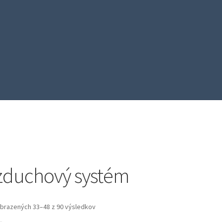
zduchový systém
brazených 33–48 z 90 výsledkov