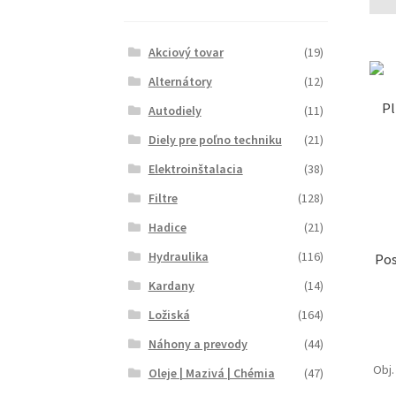
Akciový tovar
(19)
Alternátory
(12)
Pl
Autodiely
(11)
Diely pre poľno techniku
(21)
Elektroinštalacia
(38)
Filtre
(128)
Hadice
(21)
Hydraulika
(116)
Pos
Kardany
(14)
Ložiská
(164)
Náhony a prevody
(44)
Obj. 
Oleje | Mazivá | Chémia
(47)