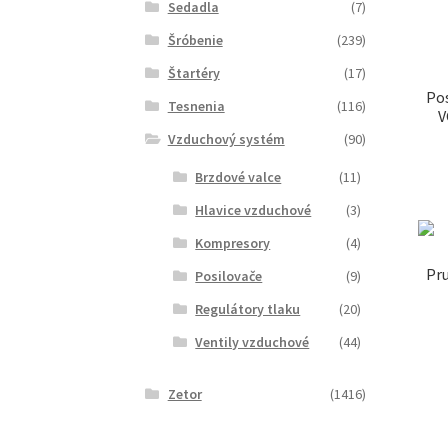
Sedadla
(7)
Šróbenie
(239)
Štartéry
(17)
Pos
Tesnenia
(116)
V
Vzduchový systém
(90)
Brzdové valce
(11)
Hlavice vzduchové
(3)
Kompresory
(4)
Pru
Posilovače
(9)
Regulátory tlaku
(20)
Ventily vzduchové
(44)
Zetor
(1416)