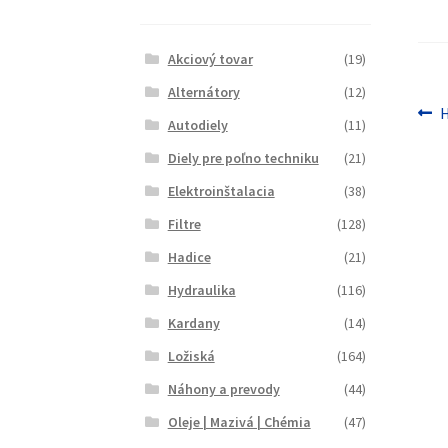
Akciový tovar
(19)
Alternátory
(12)
Na
P
H
Autodiely
(11)
č
v
Diely pre poľno techniku
(21)
čl
Elektroinštalacia
(38)
Filtre
(128)
Hadice
(21)
Hydraulika
(116)
Kardany
(14)
Ložiská
(164)
Náhony a prevody
(44)
Oleje | Mazivá | Chémia
(47)