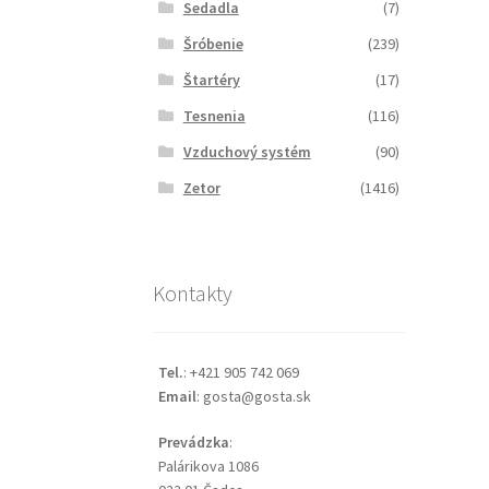
Sedadla
(7)
Šróbenie
(239)
Štartéry
(17)
Tesnenia
(116)
Vzduchový systém
(90)
Zetor
(1416)
Kontakty
Tel.
: +421 905 742 069
Email
: gosta@gosta.sk
Prevádzka
:
Palárikova 1086