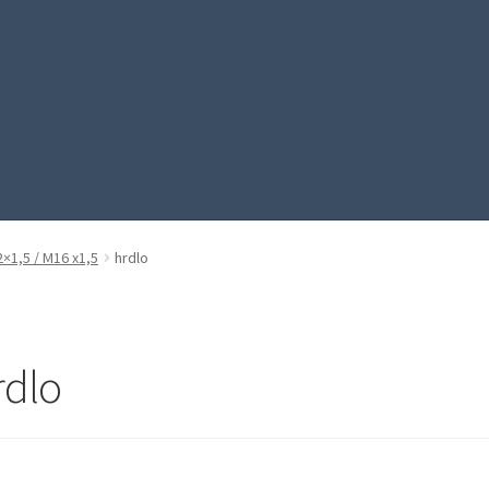
2×1,5 / M16 x1,5
hrdlo
rdlo