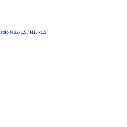
vigácia
redchádzajúci
rdlo M 22×1,5 / M16 x1,5
lánok:
ánku