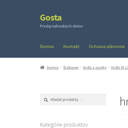
Gosta
Preskočiť
Preskočiť
na
na
Predaj nahradných dielov
navigáciu
obsah
Domov
Kontakt
Ochrana súkromia
Domov
Šróbenie
Hrdla a spojky
Hrdlo M 2
h
Hľadať:
Vyhľadávanie
Kategórie produktov